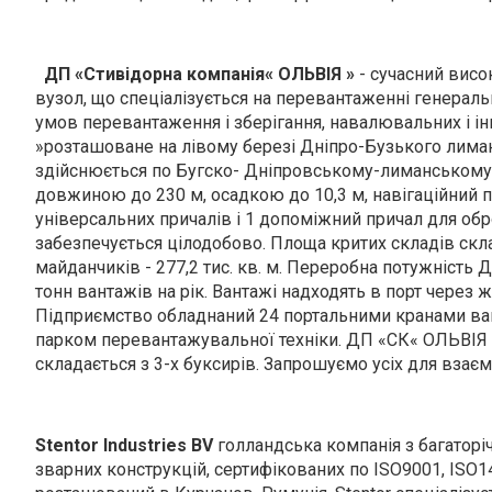
ДП «Стивідорна компанія« ОЛЬВІЯ »
- сучасний висо
вузол, що спеціалізується на перевантаженні генераль
умов перевантаження і зберігання, навалювальних і і
»розташоване на лівому березі Дніпро-Бузького лиман
здійснюється по Бугско- Дніпровському-лиманському 
довжиною до 230 м, осадкою до 10,3 м, навігаційний пе
універсальних причалів і 1 допоміжний причал для об
забезпечується цілодобово. Площа критих складів склад
майданчиків - 277,2 тис. кв. м. Переробна потужність
тонн вантажів на рік. Вантажі надходять в порт через 
Підприємство обладнаний 24 портальними кранами ван
парком перевантажувальної техніки. ДП «СК« ОЛЬВІЯ
складається з 3-х буксирів. Запрошуємо усіх для взає
Stentor Industries BV
голландська компанія з багаторі
зварних конструкцій, сертифікованих по ISO9001, ISO