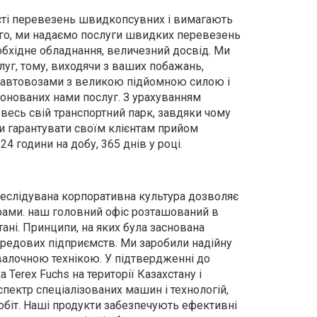
сті перевезень швидкопсувних і вимагають
го, ми надаємо послуги швидких перевезень
необхідне обладнання, величезний досвід. Ми
уг, тому, виходячи з ваших побажань,
я автовозами з великою підйомною силою і
онованих нами послуг. З урахуванням
весь свій транспортний парк, завдяки чому
и гарантувати своїм клієнтам прийом
 години на добу, 365 днів у році.
ереслідувана корпоративна культура дозволяє
ерами. наш головний офіс розташований в
тані. Принципи, на яких була заснована
ередових підприємств. Ми заробили надійну
евалочною технікою. У підтвердженні до
Terex Fuchs на території Казахстану і
ектр спеціалізованих машин і технологій,
обіт. Наші продукти забезпечують ефективні