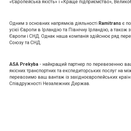
«Європейська якість» і «Краще підприємство», Велико
Одним з основних напрямків діяльності
Ramitrans
є п
усієї Європи в Ірландію та Північну Ірландію, а також з 
Європи і СНД. Однак наша компанія здійснює ряд пер
Союзу та СНД.
ASA Prekyba
- найкращий партнер по перевезенню ваш
якісних транспортних та експедиторських послуг на м
перевозимо ваш вантаж із західноєвропейських країн д
Співдружності Незалежних Держав.