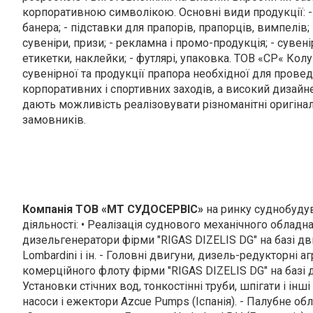
корпоративною символікою. Основні види продукції: - 
банера; - підставки для прапорів, прапорців, вимпелів; 
сувеніри, призи; - рекламна і промо-продукція; - сувенір
етикетки, наклейки; - футлярі, упаковка. ТОВ «СР« Ко
сувенірної та продукції прапора необхідної для прове
корпоративних і спортивних заходів, а високий дизайн
дають можливість реалізовувати різноманітні оригіна
замовників.
Компанія ТОВ «МТ СУДОСЕРВІС»
на ринку суднобудув
діяльності: • Реалізація суднового механічного обладнан
дизельгенератори фірми "RIGAS DIZELIS DG" на базі двиг
Lombardini і ін. - Головні двигуни, дизель-редукторні 
комерційного флоту фірми "RIGAS DIZELIS DG" на базі дв
Установки стічних вод, тонкостінні труби, шпігати і ін
насоси і ежектори Azcue Pumps (Іспанія). - Палубне обла