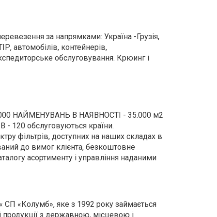
еревезення за напрямками: Україна -Грузія,
ІР, автомобілів, контейнерів,
експедиторське обслуговування. Крюинг і
00 НАЙМЕНУВАНЬ В НАЯВНОСТІ - 35.000 м2
 - 120 обслуговуються країни.
тру фільтрів, доступних на наших складах в
ований до вимог клієнта, безкоштовне
аталогу асортименту і управління наданими
« СП «Колумб», яке з 1992 року займається
і продукції з державною, місцевою і