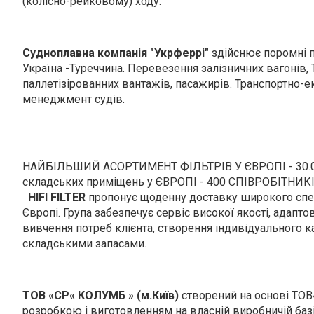
(колісно-рейковому) ходу.
Судноплавна компанія "Укрферрі"
здійснює поромні п
Україна -Туреччина. Перевезення залізничних вагонів, Т
паллетізірованних вантажів, пасажирів. Транспортно-
менеджмент судів.
НАЙБІЛЬШИЙ АСОРТИМЕНТ ФІЛЬТРІВ У ЄВРОПІ - 30.0
складських приміщень у ЄВРОПІ - 400 СПІВРОБІТНИКІВ
HIFI FILTER
пропонує щоденну доставку широкого спек
Європі. Група забезпечує сервіс високої якості, адапт
вивчення потреб клієнта, створення індивідуального к
складськими запасами.
ТОВ «СР« КОЛУМБ » (м.Київ)
створений на основі ТОВ
розробкою і виготовленням на власній виробничій баз