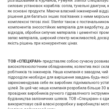
розташований в Курчанов, Румунія. Stentor спеціалізу
силових установок кораблів: сопла, тунельні двигуни,
як основні продукти. Маючи власний інженерний відді
рішення для багатьох інших пов'язаних з ними морськ
комплексні тягові лінії. Stentor також є постачальник
компонентів зносостійких матеріалів для видобутку, 
відходів, обробки сипучих матеріалів і цементної пром
запас матеріалів, широкий спектр можливостей, досвід
якість рішень при конкурентних цінах.
ТОВ «СПЕЦКРАН»
представляє собою сучасну розвив
високотехнологічним обладнанням, колектив якої скла
робітників та інженерів. Наша компанія є заводом, ч
підрозділи необхідні для вирішення завдань будь-якої
зарекомендував себе як виробник піднімального устатк
цілей. За цей час наша компанія розробила більше 30
провідних виробників ручного гідравлічного інструмен
будівництва залізничних шляхів. ТОВ «Спецкран» є єди
використовує свій власні розробки у виробництві мо