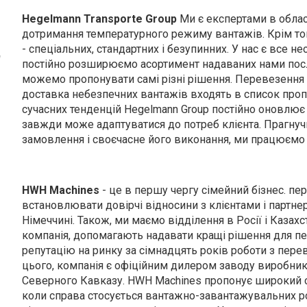
Hegelmann Transporte Group
Ми є експертами в обла
дотримання температурного режиму вантажів. Крім то
- спеціальних, стандартних і безупинних. У нас є все 
постійно розширюємо асортимент надаваних нами посл
можемо пропонувати самі різні рішення. Перевезенн
доставка небезпечних вантажів входять в список проп
сучасних тенденцій Hegelmann Group постійно оновлює 
завжди може адаптуватися до потреб клієнта. Прагнуч
замовлення і своєчасне його виконання, ми працюємо 24
HWH Machines
- це в першу чергу сімейний бізнес. п
встановлювати довірчі відносини з клієнтами і партн
Німеччині. Також, ми маємо відділення в Росії і Казахс
компанія, допомагають надавати кращі рішення для п
репутацію на ринку за сімнадцять років роботи з пер
цього, компанія є офіційним дилером заводу виробника 
Cеверного Кавказу. HWH Machines пропонує широкий сп
коли справа стосується вантажно-завантажувальних р