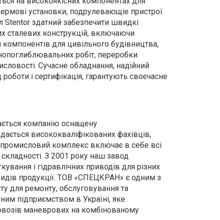
ється на високоякісних компонентах для
 кермові установки, подрулевающіе пристрої
л Stentor здатний забезпечити швидкі
их сталевих конструкцій, включаючи
ом компонентів для цивільного будівництва,
днопоглиблювальних робіт, переробки
исловості. Сучасне обладнання, надійний
 роботи і сертифікація, гарантують своєчасне
ається компанію оснащену
дається висококваліфікованих фахівців,
ий промисловий комплекс включає в себе всі
 складності. З 2001 року наш завод
ування і гідравлічних приводів для різних
 видів продукції. ТОВ «СПЕЦКРАН» є одним з
ту для ремонту, обслуговування та
ним підприємством в Україні, яке
товозів маневрових на комбінованому