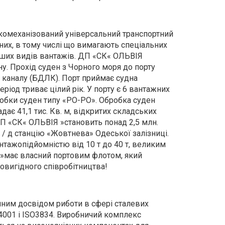
комеханізований універсальний транспортний
них, в тому числі що вимагають спеціальних
нших видів вантажів. ДП «СК« ОЛЬВІЯ
у. Прохід суден з Чорного моря до порту
каналу (БДЛК). Порт приймає судна
ріод триває цілий рік. У порту є 6 вантажних
робки суден типу «РО-РО». Обробка суден
ає 41,1 тис. Кв. м, відкритих складських
 ДП «СК« ОЛЬВІЯ »становить понад 2,5 млн.
ж / д станцію «Жовтнева» Одеської залізниці.
тажопідйомністю від 10 т до 40 т, великим
 »має власний портовим флотом, який
мовигідного співробітництва!
чним досвідом риботи в сфері сталевих
14001 і ISO3834. Виробничий комплекс