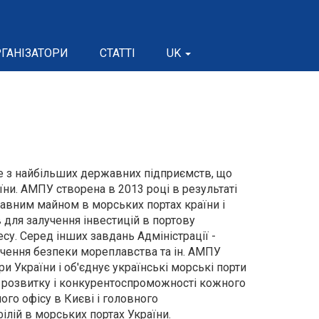
ГАНІЗАТОРИ
СТАТТІ
UK
е з найбільших державних підприємств, що
їни. АМПУ створена в 2013 році в результаті
авним майном в морських портах країни і
 для залучення інвестицій в портову
несу. Серед інших завдань Адміністрації -
ечення безпеки мореплавства та ін. АМПУ
и України і об'єднує українські морські порти
и розвитку і конкурентоспроможності кожного
ого офісу в Києві і головного
ілій в морських портах України.