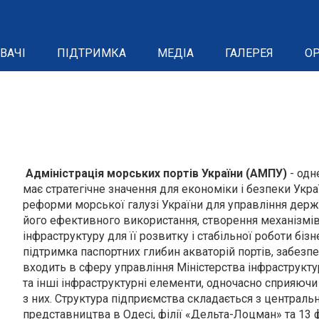
ВАЧІ
ПІДТРИМКА
МЕДІА
ГАЛЕРЕЯ
ОР
Адміністрація морських портів України (АМПУ)
- одн
має стратегічне значення для економіки і безпеки Укра
реформи морської галузі України для управління держ
його ефективного використання, створення механізмів
інфраструктуру для її розвитку і стабільної роботи біз
підтримка паспортних глибин акваторій портів, забезп
входить в сферу управління Міністерства інфраструктур
та інші інфраструктурні елементи, одночасно сприяюч
з них. Структура підприємства складається з центральн
представництва в Одесі, філії «Дельта-Лоцман» та 13 ф