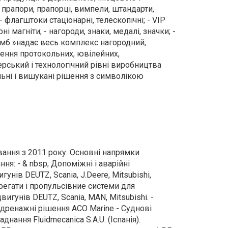
прапори, прапорці, вимпели, штандарти,
- флагштоки стаціонарні, телескопічні; - VIP
ні магніти; - нагороди, знаки, медалі, значки; -
лумб »надає весь комплекс нагородний,
дення протокольних, ювілейних,
ерський і технологічний рівні виробництва
льні і вишукані рішення з символікою
ання з 2011 року. Основні напрямки
ня: - & nbsp; Допоміжні і аварійні
унів DEUTZ, Scania, J.Deere, Mitsubishi,
агрегати і пропульсівние системи для
игунів DEUTZ, Scania, MAN, Mitsubishi. -
ші дренажні рішення ACO Marine - Суднові
днання Fluidmecanica S.A.U. (Іспанія).