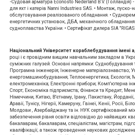
-Судовая арматура Econosto Nederland B.V. (Голландія)
для яхт і катерів Nanni Industries SAS. • Монтаж, пуско-
обслуговування реалізованого обладнання. • Судноре
енергетичних установок, ДБА, механічного обладнання
судноплавства України. • Сертифікат дилера SIA "RIGAS 
Національний Університет кораблебудування імені 
році і є провідним вищим навчальним закладом в Украї
суміжних галузей. Основні напрямки: Суднобудування т
Програмна інженерія; Інженерне матеріалознавство; У
енергомашинобудування; Теплоенергетика; Екологія; 
електромеханіка; Електронні прибори; Комп'ютерна інже
Спорт; Економіка підприємств; Фінанси та Кредит; М
Німеччини, Китаю, В'єтнаму, Ірану, Пакистану, Йорданії, 
Аравії, Тунісу, Нігерії, Камеруну, Гвінеї, Кенії, Росії, Бі
Молдови , Азербайджану та ін. НУК сертифікований мі
забезпечення рівня освіти відповідно до найвищих к
бакалаврам, бакалаврам, спеціалістам, магістрам, під
кваліфікації; а також проведення наукових дослідже